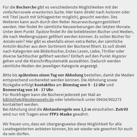
Für die
Recherche
gibt es verschiedenste Möglichkeiten mit der
einfachen
sowie
erweiterten Suche
. Hier kann direkt nach Autoren oder
mit Titel (auch mit Schlagwörter möglich), gesucht werden. Des
Weiteren kann auch durch den Reiter
Neuerwerbungen
gestöbert
werden. Hier findet ihr sämtliche Neuwerberungen der letzten Monate.
Unter dem Punkt
Topliste
findet ihr die beliebtesten Bücher und Medien,
die nach Mediengruppen gefiltert werden können. Es sollen Bücher für
Antolin
sein? Hier gibt es ebenfalls einen extra Reiter, der sämtliche
Antolin-Bücher aus dem Sortiment der Bücherei filtert. Es soll direkt
nach Kategorien wie Bilderbücher, Erstes Lesen, Liebe, Thriller oder
diverse Sachbücher gefiltert werden? Einfach auf den Punkt
Register
gehen und die Klarschriftsystematik auswählen. Dadurch werden
sämtliche Medien der jeweiligen Kategorie angezeigt.
Bitte bis
spätestens einen Tag vor Abholung
bestellen, damit die Medien
entsprechend vorbereitet werden können. Die Abholung sowie
Rückgabe erfolgt
kontaktlos
am
Dienstag von 9 - 12 Uhr
und
Donnerstag von 14 - 17 Uhr
.
Für Rückfragen kann die Bücherei jederzeit per Mail an
bibliothek@bodenwoehr.de
oder telefonisch unter 09434/902273
kontaktiert werden.
Bei Abholung sind die
Abstandsregeln von 1,5 m
einzuhalten.
Zutritt
wird nur mit Tragen einer
FFP2-Maske
gewährt.
Wir freuen uns, dass wir übergangsweise diese Möglichkeit für alle
Lesebegeisterten anbieten können, bis wir wieder wie gewohnt für euch
da sein dürfen.