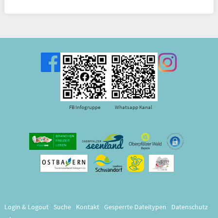
FB Infogruppe
Whatsapp Kanal
Login & Logout
Suche
Kontakt
Gesperrte Dateitypen
Datenschutz