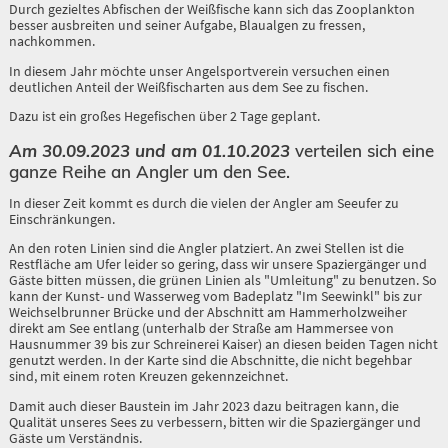
Durch gezieltes Abfischen der Weißfische kann sich das Zooplankton
besser ausbreiten und seiner Aufgabe, Blaualgen zu fressen,
nachkommen.
In diesem Jahr möchte unser Angelsportverein versuchen einen
deutlichen Anteil der Weißfischarten aus dem See zu fischen.
Dazu ist ein großes Hegefischen über 2 Tage geplant.
Am 30.09.2023 und am 01.10.2023
verteilen sich eine
ganze Reihe an Angler um den See.
In dieser Zeit kommt es durch die vielen der Angler am Seeufer zu
Einschränkungen.
An den roten Linien sind die Angler platziert. An zwei Stellen ist die
Restfläche am Ufer leider so gering, dass wir unsere Spaziergänger und
Gäste bitten müssen, die grünen Linien als "Umleitung" zu benutzen. So
kann der Kunst- und Wasserweg vom Badeplatz "Im Seewinkl" bis zur
Weichselbrunner Brücke und der Abschnitt am Hammerholzweiher
direkt am See entlang (unterhalb der Straße am Hammersee von
Hausnummer 39 bis zur Schreinerei Kaiser) an diesen beiden Tagen nicht
genutzt werden. In der Karte sind die Abschnitte, die nicht begehbar
sind, mit einem roten Kreuzen gekennzeichnet.
Damit auch dieser Baustein im Jahr 2023 dazu beitragen kann, die
Qualität unseres Sees zu verbessern, bitten wir die Spaziergänger und
Gäste um Verständnis.