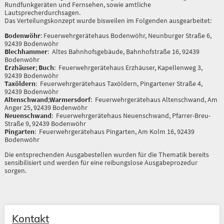
Rundfunkgeräten und Fernsehen, sowie amtliche
Lautsprecherdurchsagen.
Das Verteilungskonzept wurde bisweilen im Folgenden ausgearbeitet:
Bodenwöhr
: Feuerwehrgerätehaus Bodenwöhr, Neunburger Straße 6,
92439 Bodenwöhr
Blechhammer
: Altes Bahnhofsgebäude, Bahnhofstraße 16, 92439
Bodenwöhr
Erzhäuser
;
Buch
: Feuerwehrgerätehaus Erzhäuser, Kapellenweg 3,
92439 Bodenwöhr
Taxöldern
: Feuerwehrgerätehaus Taxöldern, Pingartener Straße 4,
92439 Bodenwöhr
Altenschwand
;
Warmersdorf
: Feuerwehrgerätehaus Altenschwand, Am
Anger 25, 92439 Bodenwöhr
Neuenschwand
: Feuerwehrgerätehaus Neuenschwand, Pfarrer-Breu-
Straße 9, 92439 Bodenwöhr
Pingarten
: Feuerwehrgerätehaus Pingarten, Am Kolm 16, 92439
Bodenwöhr
Die entsprechenden Ausgabestellen wurden für die Thematik bereits
sensibilisiert und werden für eine reibungslose Ausgabeprozedur
sorgen.
Kontakt