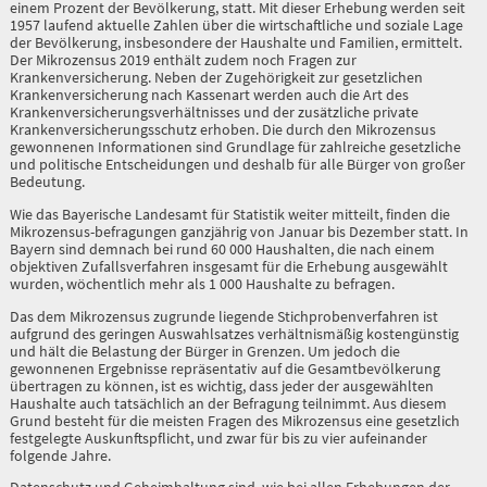
einem Prozent der Bevölkerung, statt. Mit dieser Erhebung werden seit
1957 laufend aktuelle Zahlen über die wirtschaftliche und soziale Lage
der Bevölkerung, insbesondere der Haus­halte und Familien, ermittelt.
Der Mikrozensus 2019 enthält zudem noch Fragen zur
Krankenversicherung. Neben der Zugehörigkeit zur gesetzlichen
Krankenver­sicherung nach Kassenart werden auch die Art des
Krankenversicherungs­verhältnisses und der zusätzliche private
Krankenversicherungsschutz erhoben. Die durch den Mikrozensus
gewonnenen Informationen sind Grundlage für zahlreiche gesetzliche
und politische Entscheidungen und deshalb für alle Bürger von großer
Bedeutung.
Wie das Bayerische Landesamt für Statistik weiter mitteilt, finden die
Mikrozensus-befragungen ganzjährig von Januar bis Dezember statt. In
Bayern sind demnach bei rund 60 000 Haushalten, die nach einem
objektiven Zufallsverfahren insgesamt für die Erhebung ausgewählt
wurden, wöchentlich mehr als 1 000 Haushalte zu befra­gen.
Das dem Mikrozensus zugrunde liegende Stichprobenverfahren ist
aufgrund des geringen Auswahlsatzes verhältnismäßig kostengünstig
und hält die Belastung der Bürger in Grenzen. Um jedoch die
gewonnenen Ergebnisse repräsentativ auf die Ge­samtbevölkerung
übertragen zu können, ist es wichtig, dass jeder der ausgewählten
Haushalte auch tatsächlich an der Befragung teilnimmt. Aus diesem
Grund besteht für die meisten Fragen des Mikrozensus eine gesetzlich
festgelegte Auskunftspflicht, und zwar für bis zu vier aufeinander
folgende Jahre.