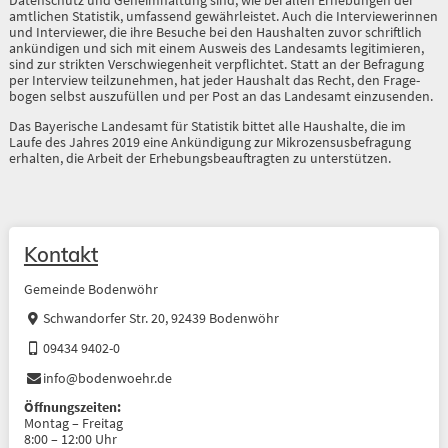
Datenschutz und Geheimhaltung sind, wie bei allen Erhebungen der
amtlichen Statis­tik, umfassend gewährleistet. Auch die Interviewerinnen
und Interviewer, die ihre Be­suche bei den Haushalten zuvor schriftlich
ankündigen und sich mit einem Ausweis des Landesamts legitimieren,
sind zur strikten Verschwiegenheit verpflichtet. Statt an der Befragung
per Interview teilzunehmen, hat jeder Haushalt das Recht, den Frage­
bogen selbst auszufüllen und per Post an das Landesamt einzusenden.
Das Bayerische Landesamt für Statistik bittet alle Haushalte, die im
Laufe des Jahres 2019 eine Ankündigung zur Mikrozensusbefragung
erhalten, die Arbeit der Erhe­bungsbeauftragten zu unterstützen.
Kontakt
Gemeinde Bodenwöhr
Schwandorfer Str. 20, 92439 Bodenwöhr
09434 9402-0
info@bodenwoehr.de
Öffnungszeiten:
Montag – Freitag
8:00 – 12:00 Uhr