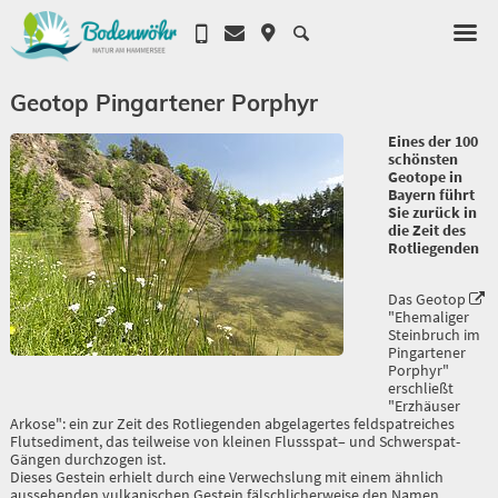
Geotop Pingartener Porphyr
Eines der 100
schönsten
Geotope in
Bayern führt
Sie zurück in
die Zeit des
Rotliegenden
Das Geotop
"Ehemaliger
Steinbruch im
Pingartener
Porphyr"
erschließt
"Erzhäuser
Arkose": ein zur Zeit des Rotliegenden abgelagertes feldspatreiches
Flutsediment, das teilweise von kleinen Flussspat– und Schwerspat-
Gängen durchzogen ist.
Dieses Gestein erhielt durch eine Verwechslung mit einem ähnlich
aussehenden vulkanischen Gestein fälschlicherweise den Namen