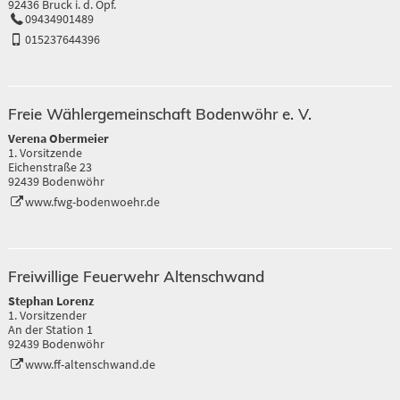
92436 Bruck i. d. Opf.
09434901489
015237644396
Freie Wählergemeinschaft Bodenwöhr e. V.
Verena Obermeier
1. Vorsitzende
Eichenstraße 23
92439 Bodenwöhr
www.fwg-bodenwoehr.de
Freiwillige Feuerwehr Altenschwand
Stephan Lorenz
1. Vorsitzender
An der Station 1
92439 Bodenwöhr
www.ff-altenschwand.de